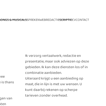
SONGS & MUSICALS
SPREKEN
WEB
REDACTIE
SCRIPTIE
CV
CONTACT
Ik verzorg vertaalwerk, redactie en
presentatie, maar ook adviezen op deze
gebieden. Ik kan deze diensten los of in
combinatie aanbieden.
wee
Uiteraard krijgt u een aanbieding op
 is thans
maat, die in lijn is met uw wensen. U
kunt daarbij rekenen op scherpe
tarieven zonder overhead.
ngen van
nten