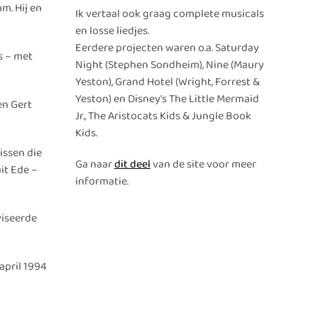
m. Hij en
Ik vertaal ook graag complete musicals
en losse liedjes.
Eerdere projecten waren o.a. Saturday
s – met
Night (Stephen Sondheim), Nine (Maury
Yeston), Grand Hotel (Wright, Forrest &
Yeston) en Disney's The Little Mermaid
en Gert
Jr., The Aristocats Kids & Jungle Book
Kids.
issen die
Ga naar
dit deel
van de site voor meer
it Ede –
informatie.
viseerde
 april 1994