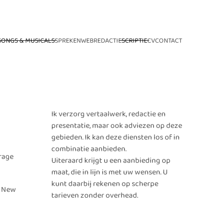
SONGS & MUSICALS
SPREKEN
WEB
REDACTIE
SCRIPTIE
CV
CONTACT
Ik verzorg vertaalwerk, redactie en
presentatie, maar ook adviezen op deze
gebieden. Ik kan deze diensten los of in
combinatie aanbieden.
drage
Uiteraard krijgt u een aanbieding op
maat, die in lijn is met uw wensen. U
kunt daarbij rekenen op scherpe
t New
tarieven zonder overhead.