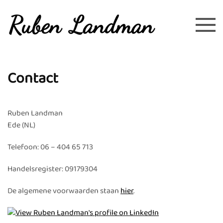
Overslaan en naar de inhoud gaan
Contact
Ruben Landman
Ede (NL)
Telefoon: 06 – 404 65 713
Handelsregister: 09179304
De algemene voorwaarden staan
hier
.