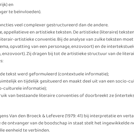
ijk) en
ger te beïnvloeden).
functies veel complexer gestructureerd dan de andere.
e, appellatieve en artistieke teksten. De artistieke (literaire) tekst
literair-artistieke conventie. Bij de analyse van zulke teksten moe
ema, opvatting van een personage, enzovoort) en de intertekstuel
nzovoort). Zij dragen bij tot de artistieke structuur van de literai
s:
n de tekst werd geformuleerd (contextuele informatie);
imtelijk en tijdelijk gesitueerd en maakt deel uit van een socio-cu
-culturele informatie);
ruik van bestaande literaire conventies of doorbreekt ze (intertek
ns Van den Broeck & Lefevere (1979: 41) bij interpretatie en verta
die de ontvanger van de boodschap in staat stelt het ingewikkelde 
lle eenheid te verbinden.