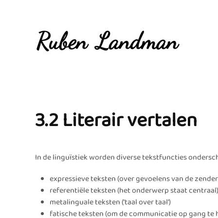
Overslaan en naar de inhoud gaan
3.2 Literair vertalen
In de linguïstiek worden diverse tekstfuncties ondersc
expressieve teksten (over gevoelens van de zender
referentiële teksten (het onderwerp staat centraal
metalinguale teksten (’taal over taal’)
fatische teksten (om de communicatie op gang te