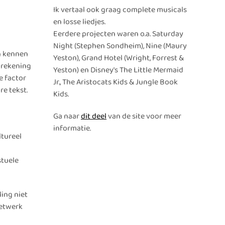
Ik vertaal ook graag complete musicals
en losse liedjes.
Eerdere projecten waren o.a. Saturday
Night (Stephen Sondheim), Nine (Maury
en kennen
Yeston), Grand Hotel (Wright, Forrest &
t rekening
Yeston) en Disney's The Little Mermaid
e factor
Jr., The Aristocats Kids & Jungle Book
re tekst.
Kids.
Ga naar
dit deel
van de site voor meer
informatie.
ltureel
stuele
ling niet
netwerk