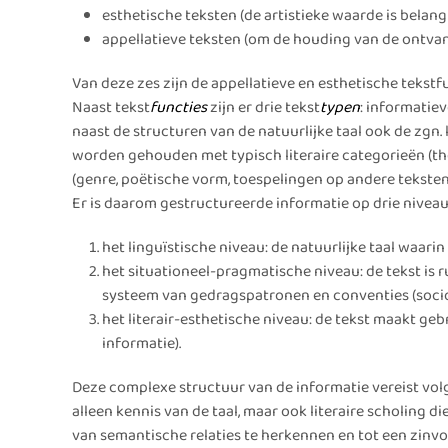
esthetische teksten (de artistieke waarde is belangr
appellatieve teksten (om de houding van de ontvan
Van deze zes zijn de appellatieve en esthetische tekst
Naast tekst
functies
zijn er drie tekst
typen
: informatiev
naast de structuren van de natuurlijke taal ook de zgn. 
worden gehouden met typisch literaire categorieën (th
(genre, poëtische vorm, toespelingen op andere teksten, e
Er is daarom gestructureerde informatie op drie niveau
het linguïstische niveau: de natuurlijke taal waari
het situationeel-pragmatische niveau: de tekst is ru
systeem van gedragspatronen en conventies (socio
het literair-esthetische niveau: de tekst maakt geb
informatie).
Deze complexe structuur van de informatie vereist volge
alleen kennis van de taal, maar ook literaire scholing 
van semantische relaties te herkennen en tot een zinvo