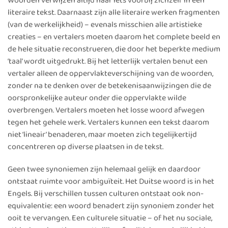
Woorden verwijzen altijd naar iets voorbij zichzelf in een
literaire tekst. Daarnaast zijn alle literaire werken fragmenten
(van de werkelijkheid) – evenals misschien alle artistieke
creaties – en vertalers moeten daarom het complete beeld en
de hele situatie reconstrueren, die door het beperkte medium
‘taal’ wordt uitgedrukt. Bij het letterlijk vertalen benut een
vertaler alleen de oppervlakteverschijning van de woorden,
zonder na te denken over de betekenisaanwijzingen die de
oorspronkelijke auteur onder die oppervlakte wilde
overbrengen. Vertalers moeten het losse woord afwegen
tegen het gehele werk. Vertalers kunnen een tekst daarom
niet ‘lineair’ benaderen, maar moeten zich tegelijkertijd
concentreren op diverse plaatsen in de tekst.
Geen twee synoniemen zijn helemaal gelijk en daardoor
ontstaat ruimte voor ambiguïteit. Het Duitse woord is in het
Engels. Bij verschillen tussen culturen ontstaat ook non-
equivalentie: een woord benadert zijn synoniem zonder het
ooit te vervangen. Een culturele situatie – of het nu sociale,