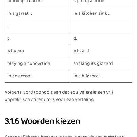
nibbling a carrot
sipping a drink
in a garret …
in a kitchen sink …
.
c.
d.
A hyena
A lizard
playing a concertina
shaking its gizzard
in an arena …
in a blizzard …
Volgens Nord toont dit aan dat ‘equivalentie’ een vrij
onpraktisch criterium is voor een vertaling.
3.1.6 Woorden kiezen