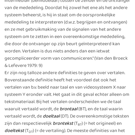
intermediair (bemiddelaar) tussen de zender en de ontvanger
van de mededeling. Doordat hij zowel het ene als het andere
systeem beheerst, is hij in staat om de oorspronkelijke
mededeling te interpreteren (d.w.z. begrijpen en ontvangen)
en ze met gebruikmaking van de signalen van het andere
systeem om te zetten in een overeenkomstige mededeling,
die door de ontvanger op zijn beurt geïnterpreteerd kan
worden. Vertalen is dus niets anders dan een ietwat
gecompliceerder vorm van communiceren.” (Van den Broeck
& Lefevere 1979: 9)
Er zijn nog talloze andere definities te geven over vertalen.
Bovenstaande definitie heeft het voordeel dat ook het
vertalen van b.v. beeld naar taal en van videosysteem X naar
systeem Y eronder valt. Het gaat in dit geval echter alleen om
tekstmateriaal. Bij het vertalen onderscheiden we de taal
waaruit vertaald wordt, de
brontaal
(BT), en de taal waarin
vertaald wordt, de
doeltaal
(DT). De overeenkomstige teksten
zijn dan respectievelijk
brontekst
(T
) (= het origineel) en
BT
doeltekst
(T
) (= de vertaling). De meeste definities van het
DT