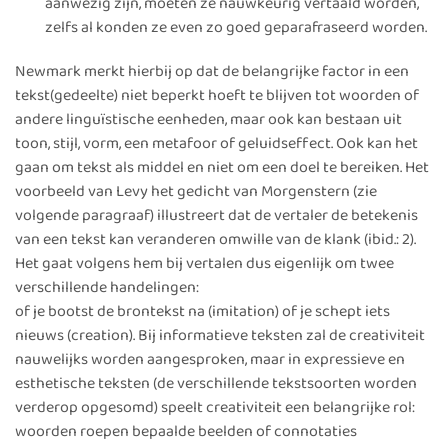
aanwezig zijn, moeten ze nauwkeurig vertaald worden,
zelfs al konden ze even zo goed geparafraseerd worden.
Newmark merkt hierbij op dat de belangrijke factor in een
tekst(gedeelte) niet beperkt hoeft te blijven tot woorden of
andere linguïstische eenheden, maar ook kan bestaan uit
toon, stijl, vorm, een metafoor of geluidseffect. Ook kan het
gaan om tekst als middel en niet om een doel te bereiken. Het
voorbeeld van Levy het gedicht van Morgenstern (zie
volgende paragraaf) illustreert dat de vertaler de betekenis
van een tekst kan veranderen omwille van de klank (ibid.: 2).
Het gaat volgens hem bij vertalen dus eigenlijk om twee
verschillende handelingen:
of je bootst de brontekst na (imitation) of je schept iets
nieuws (creation). Bij informatieve teksten zal de creativiteit
nauwelijks worden aangesproken, maar in expressieve en
esthetische teksten (de verschillende tekstsoorten worden
verderop opgesomd) speelt creativiteit een belangrijke rol:
woorden roepen bepaalde beelden of connotaties