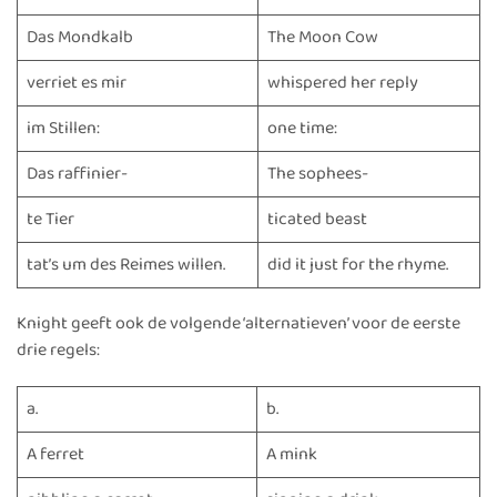
Das Mondkalb
The Moon Cow
verriet es mir
whispered her reply
im Stillen:
one time:
Das raffinier-
The sophees-
te Tier
ticated beast
tat’s um des Reimes willen.
did it just for the rhyme.
Knight geeft ook de volgende ‘alternatieven’ voor de eerste
drie regels:
a.
b.
A ferret
A mink