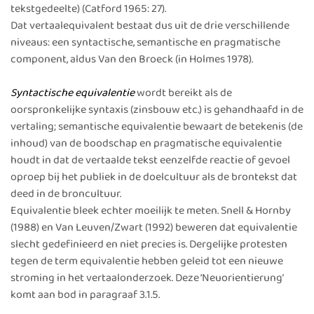
tekstgedeelte) (Catford 1965: 27).
Dat vertaalequivalent bestaat dus uit de drie verschillende
niveaus: een syntactische, semantische en pragmatische
component, aldus Van den Broeck (in Holmes 1978).
Syntactische equivalentie
wordt bereikt als de
oorspronkelijke syntaxis (zinsbouw etc.) is gehandhaafd in de
vertaling; semantische equivalentie bewaart de betekenis (de
inhoud) van de boodschap en pragmatische equivalentie
houdt in dat de vertaalde tekst eenzelfde reactie of gevoel
oproep bij het publiek in de doelcultuur als de brontekst dat
deed in de broncultuur.
Equivalentie bleek echter moeilijk te meten. Snell & Hornby
(1988) en Van Leuven/Zwart (1992) beweren dat equivalentie
slecht gedefinieerd en niet precies is. Dergelijke protesten
tegen de term equivalentie hebben geleid tot een nieuwe
stroming in het vertaalonderzoek. Deze ‘Neuorientierung’
komt aan bod in paragraaf 3.1.5.