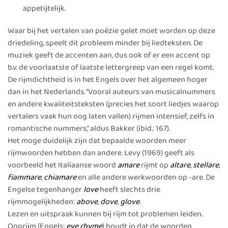
appetijtelijk.
Waar bij het vertalen van poëzie gelet moet worden op deze
driedeling, speelt dit probleem minder bij liedteksten. De
muziek geeft de accenten aan, dus ook of er een accent op
b.v. de voorlaatste of laatste lettergreep van een regel komt.
De rijmdichtheid is in het Engels over het algemeen hoger
dan in het Nederlands. “Vooral auteurs van musicalnummers
en andere kwaliteitsteksten (precies het soort liedjes waarop
vertalers vaak hun oog laten vallen) rijmen intensief, zelfs in
romantische nummers,” aldus Bakker (ibid.: 167).
Het moge duidelijk zijn dat bepaalde woorden meer
rijmwoorden hebben dan andere. Levy (1969) geeft als
voorbeeld het Italiaanse woord
amare
rijmt op
altare
,
stellare
,
fiammare
,
chiamare
en alle andere werkwoorden op -are. De
Engelse tegenhanger
love
heeft slechts drie
rijmmogelijkheden:
above
,
dove
,
glove
.
Lezen en uitspraak kunnen bij rijm tot problemen leiden.
Oogrijm (Engels:
eye rhyme
) houdt in dat de woorden