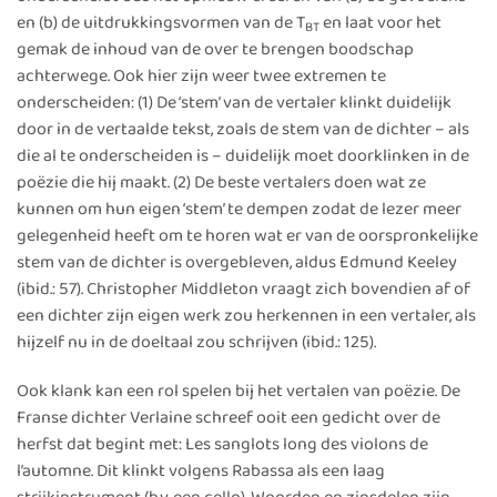
en (b) de uitdrukkingsvormen van de T
en laat voor het
BT
gemak de inhoud van de over te brengen boodschap
achterwege. Ook hier zijn weer twee extremen te
onderscheiden: (1) De ‘stem’ van de vertaler klinkt duidelijk
door in de vertaalde tekst, zoals de stem van de dichter – als
die al te onderscheiden is – duidelijk moet doorklinken in de
poëzie die hij maakt. (2) De beste vertalers doen wat ze
kunnen om hun eigen ‘stem’ te dempen zodat de lezer meer
gelegenheid heeft om te horen wat er van de oorspronkelijke
stem van de dichter is overgebleven, aldus Edmund Keeley
(ibid.: 57). Christopher Middleton vraagt zich bovendien af of
een dichter zijn eigen werk zou herkennen in een vertaler, als
hijzelf nu in de doeltaal zou schrijven (ibid.: 125).
Ook klank kan een rol spelen bij het vertalen van poëzie. De
Franse dichter Verlaine schreef ooit een gedicht over de
herfst dat begint met: Les sanglots long des violons de
l’automne. Dit klinkt volgens Rabassa als een laag