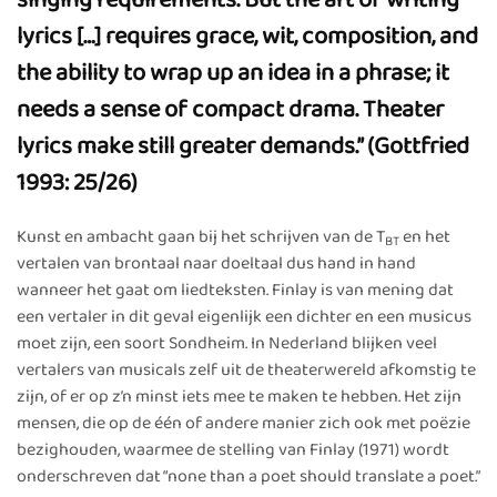
singing requirements. But the art of writing
lyrics […] requires grace, wit, composition, and
the ability to wrap up an idea in a phrase; it
needs a sense of compact drama. Theater
lyrics make still greater demands.” (Gottfried
1993: 25/26)
Kunst en ambacht gaan bij het schrijven van de T
en het
BT
vertalen van brontaal naar doeltaal dus hand in hand
wanneer het gaat om liedteksten. Finlay is van mening dat
een vertaler in dit geval eigenlijk een dichter en een musicus
moet zijn, een soort Sondheim. In Nederland blijken veel
vertalers van musicals zelf uit de theaterwereld afkomstig te
zijn, of er op z’n minst iets mee te maken te hebben. Het zijn
mensen, die op de één of andere manier zich ook met poëzie
bezighouden, waarmee de stelling van Finlay (1971) wordt
onderschreven dat “none than a poet should translate a poet.”