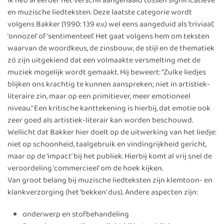
Ik heb al eerder het verschil aangehaald tussen significatieve
en muzische liedteksten. Deze laatste categorie wordt
volgens Bakker (1990: 139 e.v.) wel eens aangeduid als ‘triviaal’,
‘onnozel’ of ‘sentimenteel’. Het gaat volgens hem om teksten
waarvan de woordkeus, de zinsbouw, de stijl en de thematiek
zó zijn uitgekiend dat een volmaakte versmelting met de
muziek mogelijk wordt gemaakt. Hij beweert: “Zulke liedjes
blijken ons krachtig te kunnen aanspreken; niet in artistiek-
literaire zin, maar op een primitiever, meer emotioneel
niveau.” Een kritische kanttekening is hierbij, dat emotie ook
zeer goed als artistiek-literair kan worden beschouwd.
Wellicht dat Bakker hier doelt op de uitwerking van het liedje:
niet op schoonheid, taalgebruik en vindingrijkheid gericht,
maar op de ‘impact’ bij het publiek. Hierbij komt al vrij snel de
veroordeling ‘commercieel’ om de hoek kijken.
Van groot belang bij muzische liedteksten zijn klemtoon- en
klankverzorging (het ‘bekken’ dus). Andere aspecten zijn:
onderwerp en stofbehandeling