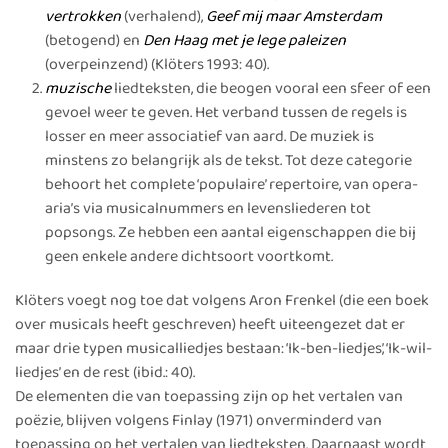
vertrokken
(verhalend),
Geef mij maar Amsterdam
(betogend) en
Den Haag met je lege paleizen
(overpeinzend) (Klöters 1993: 40).
muzische
liedteksten, die beogen vooral een sfeer of een
gevoel weer te geven. Het verband tussen de regels is
losser en meer associatief van aard. De muziek is
minstens zo belangrijk als de tekst. Tot deze categorie
behoort het complete ‘populaire’ repertoire, van opera-
aria’s via musicalnummers en levensliederen tot
popsongs. Ze hebben een aantal eigenschappen die bij
geen enkele andere dichtsoort voortkomt.
Klöters voegt nog toe dat volgens Aron Frenkel (die een boek
over musicals heeft geschreven) heeft uiteengezet dat er
maar drie typen musicalliedjes bestaan: ‘Ik-ben-liedjes’, ‘Ik-wil-
liedjes’ en de rest (ibid.: 40).
De elementen die van toepassing zijn op het vertalen van
poëzie, blijven volgens Finlay (1971) onverminderd van
toepassing op het vertalen van liedteksten. Daarnaast wordt