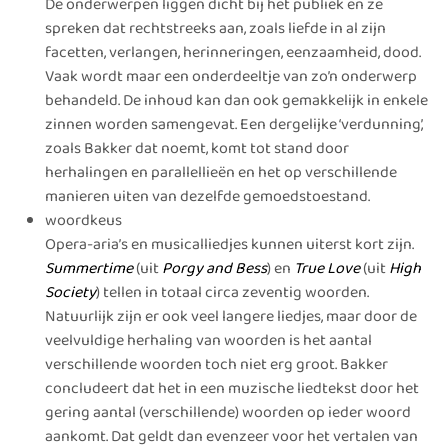
De onderwerpen liggen dicht bij het publiek en ze
spreken dat rechtstreeks aan, zoals liefde in al zijn
facetten, verlangen, herinneringen, eenzaamheid, dood.
Vaak wordt maar een onderdeeltje van zo’n onderwerp
behandeld. De inhoud kan dan ook gemakkelijk in enkele
zinnen worden samengevat. Een dergelijke ‘verdunning’,
zoals Bakker dat noemt, komt tot stand door
herhalingen en parallellieën en het op verschillende
manieren uiten van dezelfde gemoedstoestand.
woordkeus
Opera-aria’s en musicalliedjes kunnen uiterst kort zijn.
Summertime
(uit
Porgy and Bess
) en
True Love
(uit
High
Society
) tellen in totaal circa zeventig woorden.
Natuurlijk zijn er ook veel langere liedjes, maar door de
veelvuldige herhaling van woorden is het aantal
verschillende woorden toch niet erg groot. Bakker
concludeert dat het in een muzische liedtekst door het
gering aantal (verschillende) woorden op ieder woord
aankomt. Dat geldt dan evenzeer voor het vertalen van