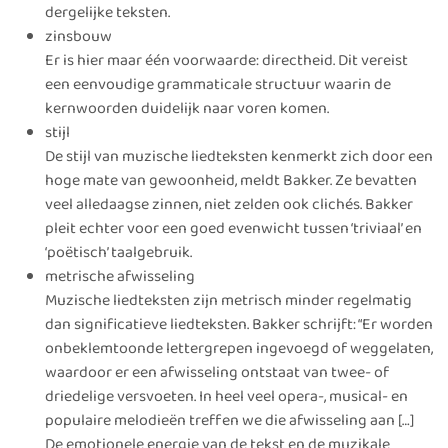
dergelijke teksten.
zinsbouw
Er is hier maar één voorwaarde: directheid. Dit vereist
een eenvoudige grammaticale structuur waarin de
kernwoorden duidelijk naar voren komen.
stijl
De stijl van muzische liedteksten kenmerkt zich door een
hoge mate van gewoonheid, meldt Bakker. Ze bevatten
veel alledaagse zinnen, niet zelden ook clichés. Bakker
pleit echter voor een goed evenwicht tussen ‘triviaal’ en
‘poëtisch’ taalgebruik.
metrische afwisseling
Muzische liedteksten zijn metrisch minder regelmatig
dan significatieve liedteksten. Bakker schrijft: “Er worden
onbeklemtoonde lettergrepen ingevoegd of weggelaten,
waardoor er een afwisseling ontstaat van twee- of
driedelige versvoeten. In heel veel opera-, musical- en
populaire melodieën treffen we die afwisseling aan […]
De emotionele energie van de tekst en de muzikale