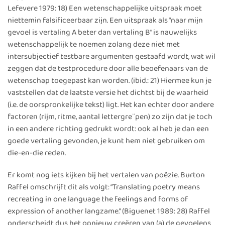
Lefevere 1979: 18) Een wetenschappelijke uitspraak moet
niettemin falsificeerbaar zijn. Een uitspraak als “naar mijn
gevoel is vertaling A beter dan vertaling B” is nauwelijks
wetenschappelijk te noemen zolang deze niet met
intersubjectief testbare argumenten gestaafd wordt, wat wil
zeggen dat de testprocedure door alle beoefenaars van de
wetenschap toegepast kan worden. (ibid.: 21) Hiermee kun je
vaststellen dat de laatste versie het dichtst bij de waarheid
(i.e. de oorspronkelijke tekst) ligt. Het kan echter door andere
factoren (rijm, ritme, aantal lettergre¨pen) zo zijn dat je toch
in een andere richting gedrukt wordt: ook al heb je dan een
goede vertaling gevonden, je kunt hem niet gebruiken om
die-en-die reden.
Er komt nog iets kijken bij het vertalen van poëzie. Burton
Raffel omschrijft dit als volgt: “Translating poetry means
recreating in one language the feelings and forms of
expression of another langzame.” (Biguenet 1989: 28) Raffel
onderscheidt dus het opnieuw creëren van (a) de gevoelens