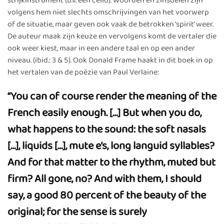
strijkinstrument (b.v. een cello). Woorden en zinsdelen zijn
volgens hem niet slechts omschrijvingen van het voorwerp
of de situatie, maar geven ook vaak de betrokken ‘spirit’ weer.
De auteur maak zijn keuze en vervolgens komt de vertaler die
ook weer kiest, maar in een andere taal en op een ander
niveau. (ibid.: 3 & 5). Ook Donald Frame haakt in dit boek in op
het vertalen van de poëzie van Paul Verlaine:
“You can of course render the meaning of the
French easily enough. […] But when you do,
what happens to the sound: the soft nasals
[…], liquids […], mute e’s, long languid syllables?
And for that matter to the rhythm, muted but
firm? All gone, no? And with them, I should
say, a good 80 percent of the beauty of the
original; for the sense is surely