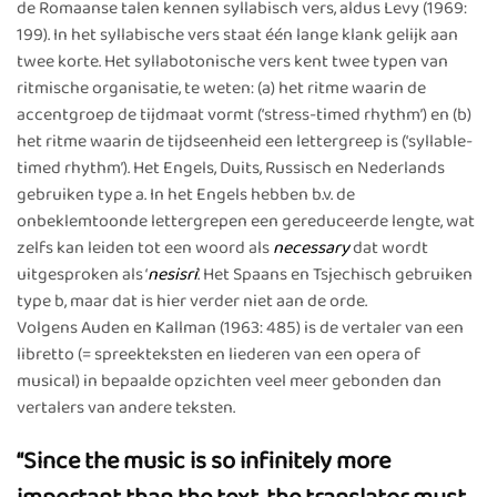
de Romaanse talen kennen syllabisch vers, aldus Levy (1969:
199). In het syllabische vers staat één lange klank gelijk aan
twee korte. Het syllabotonische vers kent twee typen van
ritmische organisatie, te weten: (a) het ritme waarin de
accentgroep de tijdmaat vormt (‘stress-timed rhythm’) en (b)
het ritme waarin de tijdseenheid een lettergreep is (‘syllable-
timed rhythm’). Het Engels, Duits, Russisch en Nederlands
gebruiken type a. In het Engels hebben b.v. de
onbeklemtoonde lettergrepen een gereduceerde lengte, wat
zelfs kan leiden tot een woord als
necessary
dat wordt
uitgesproken als ‘
nesisri
’. Het Spaans en Tsjechisch gebruiken
type b, maar dat is hier verder niet aan de orde.
Volgens Auden en Kallman (1963: 485) is de vertaler van een
libretto (= spreekteksten en liederen van een opera of
musical) in bepaalde opzichten veel meer gebonden dan
vertalers van andere teksten.
“Since the music is so infinitely more