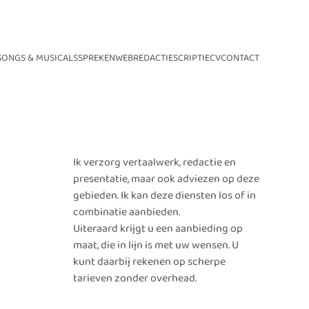
SONGS & MUSICALS
SPREKEN
WEB
REDACTIE
SCRIPTIE
CV
CONTACT
Ik verzorg vertaalwerk, redactie en
presentatie, maar ook adviezen op deze
gebieden. Ik kan deze diensten los of in
combinatie aanbieden.
Uiteraard krijgt u een aanbieding op
maat, die in lijn is met uw wensen. U
kunt daarbij rekenen op scherpe
tarieven zonder overhead.