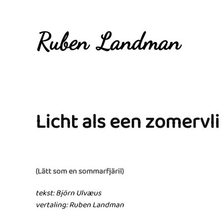
Overslaan en naar de inhoud gaan
Licht als een zomervl
(Lätt som en sommarfjäril)
tekst: Björn Ulv
æ
us
vertaling: Ruben Landman