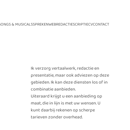
SONGS & MUSICALS
SPREKEN
WEB
REDACTIE
SCRIPTIE
CV
CONTACT
Ik verzorg vertaalwerk, redactie en
presentatie, maar ook adviezen op deze
gebieden. Ik kan deze diensten los of in
combinatie aanbieden.
Uiteraard krijgt u een aanbieding op
maat, die in lijn is met uw wensen. U
kunt daarbij rekenen op scherpe
tarieven zonder overhead.